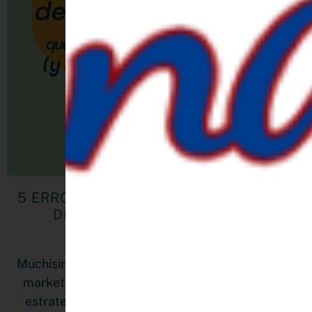
5 ERRORES COMUNES DE MARKETING
DIGITAL QUE FRENAN A LAS
EMPRENDEDORAS
Muchísimas emprendedoras cometen errores de
marketing digital sin darse cuenta: publicar sin
estrategia, hablarle a todo el mundo, no medir