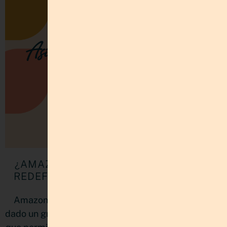
¿AMAZON Y PINTEREST JUNTOS? ASÍ
REDEFINEN LAS COMPRAS SOCIALES
Amazon, el gigante del comercio electrónico, ha
dado un gran paso al anunciar esta nueva estrategia