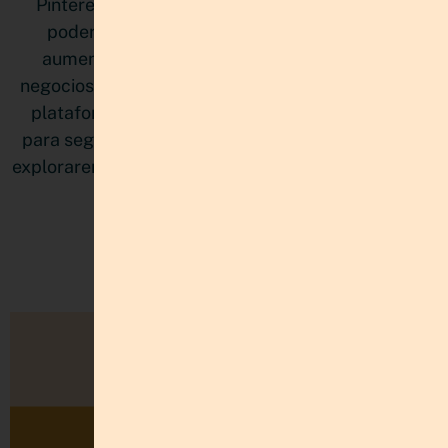
Pinterest se ha convertido en una herramienta
poderosa para emprendedores que buscan
aumentar su visibilidad y atraer tráfico a sus
negocios. Sin embargo, al igual que cualquier otra
plataforma, necesita un mantenimiento regular
para seguir siendo efectivo. Por eso, en este post,
exploraremos juntas por qué es necesario optimizar
tu cuenta de Pinterest
LEER MÁS »