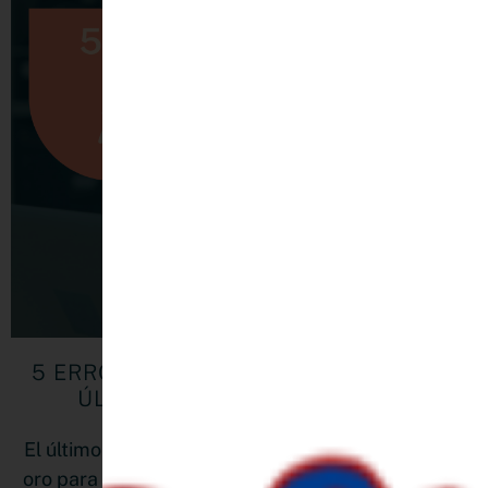
5 ERRORES QUE DEBES EVITAR EN EL
ÚLTIMO TRIMESTRE DEL AÑO
El último trimestre del año puede ser una mina de
oro para tu negocio… o una fuente de caos si no lo