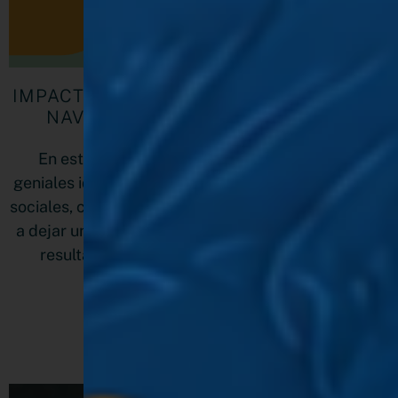
IMPACTANTES IDEAS DE CONTENIDO DE
NAVIDAD PARA REDES SOCIALES
En este post quiero proponerte 9 de las más
geniales ideas de contenido de Navidad para redes
sociales, con el que vas a diferenciarte, a conectar y
a dejar una sonrisa en el rostro de tu audiencia. ¿El
resultado? Una comunidad fidelizada y más
conversiones.
LEER MÁS »