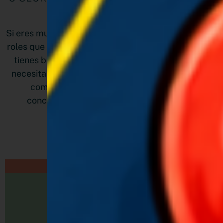
PROYECTOS A LA VEZ
Si eres multipotencial, una emprendedora con otros
roles que cumplir, una freelancer o trabajadora que
tienes bajo tu responsabilidad varios proyectos,
necesitas aprender a organizarte. En este post te
comparto 5 consejos que te ayudarán a
concretarlos todos y sin perder la cabeza
LEER MÁS »