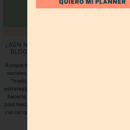
QUIERO MI PLANNER
¿AÚN NO SABES CÓMO MONETIZAR UN
BLOG? 6 FORMAS PARA LOGRARLO.
Aunque hoy en día el foco está puesto en las redes
sociales y no se hable tanto de este formato más
“tradicional”, escribir un blog sigue siendo una
estrategia ganadora porque tu blog también puede
hacerte ganar dinero. Si no sabes como, lee este
post hasta el final porque te compartiré 6 maneras
con las que podrás sacarle el jugo (y la plata) a tus
mejores ideas.