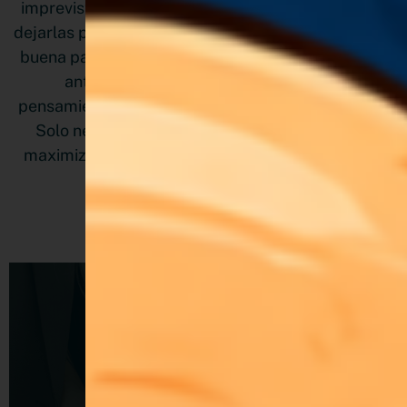
imprevistos que, si lo analizamos mucho, provoca
dejarlas pasar. Seguro piensas: “cualquier fecha es
buena para vender”, o “el próximo año comenzaré
antes”. Si has tenido algunos de estos
pensamientos, es hora de darle un nuevo enfoque.
Solo necesitas implementar estrategias para
maximizar ventas y aprovechar esta temporada.
LEER MÁS »