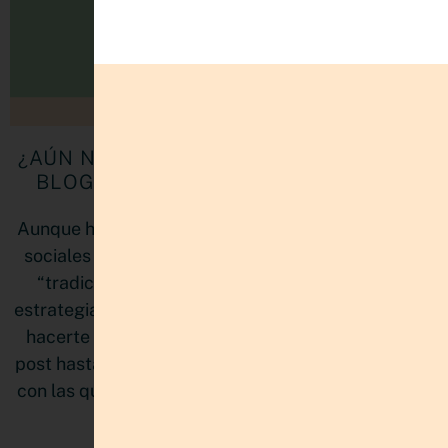
¿AÚN NO SABES CÓMO MONETIZAR UN
BLOG? 6 FORMAS PARA LOGRARLO.
Aunque hoy en día el foco está puesto en las redes
sociales y no se hable tanto de este formato más
“tradicional”, escribir un blog sigue siendo una
estrategia ganadora porque tu blog también puede
hacerte ganar dinero. Si no sabes como, lee este
post hasta el final porque te compartiré 6 maneras
con las que podrás sacarle el jugo (y la plata) a tus
mejores ideas.