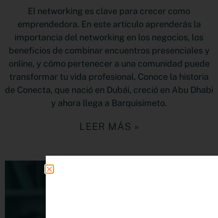
El networking es clave para crecer como
emprendedora. En este artículo aprenderás la
importancia del networking en los negocios, los
beneficios de combinar encuentros presenciales y
online, y cómo pertenecer a una comunidad puede
transformar tu vida profesional. Conoce la historia
de Conecta, que nació en Dubái, creció en Abu Dhabi
y ahora llega a Barquisimeto.
LEER MÁS »