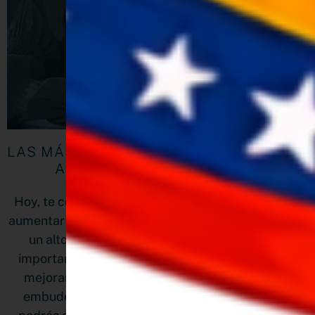
LAS MÁS POTENTES ESTRATEGIAS PARA
AUMENTAR VENTAS ONLINE
Hoy, te compartiré tres potentes estrategias para
aumentar ventas online, que te ayudarán a pasar de
un alto tráfico a la conversión. Aprenderás la
importancia de optimizar tu página de producto,
mejorar la experiencia del usuario y diseñar un
embudo de ventas efectivo. Con estas tácticas