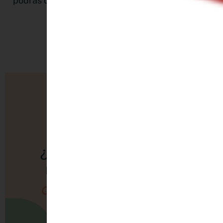
podrás convertir en clientes a cada visitante que
llegue a tu negocio online.
LEER MÁS »