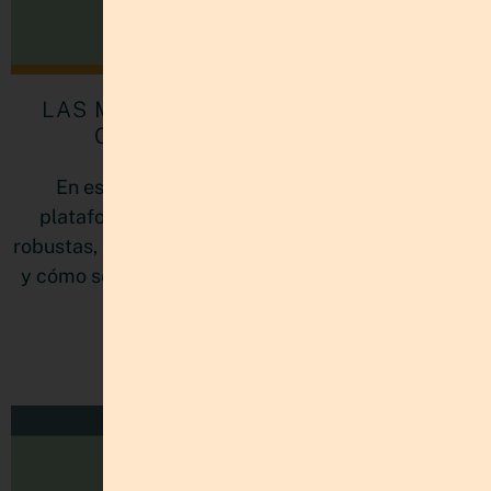
LAS MEJORES PLATAFORMAS PARA
CREAR TU TIENDA ONLINE
En este post, exploraremos algunas de las
plataformas de e-commerce más populares y
robustas, comparando sus características, ventajas
y cómo se adaptan a diferentes tipos de negocios.
LEER MÁS »