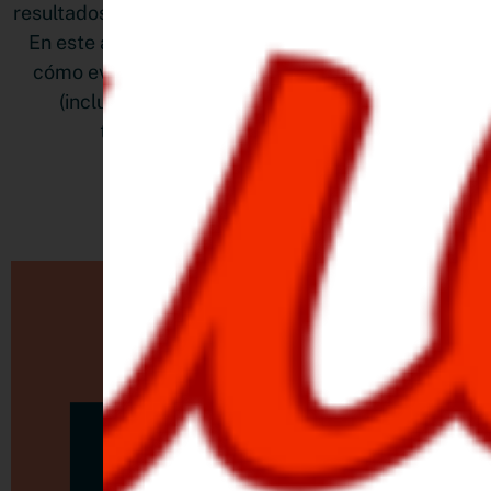
resultados, copiar sin adaptar y olvidar las finanzas.
En este artículo descubrirás cómo reconocerlos,
cómo evitarlos y qué herramientas puedes usar
(incluyendo IA y plantillas prácticas) para
transformar tu negocio en 2025.
LEER MÁS »