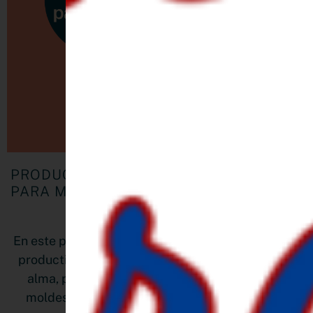
PRODUCTIVIDAD EMPRENDEDORA REAL
PARA MUJERES CON MIL IDEAS: LO QUE
NO TE DICEN
En este post te comparto una visión diferente: una
productividad emprendedora real, flexible y con
alma, para mujeres como tú, que no caben en
moldes y tienen mucho que ofrecer al mundo.