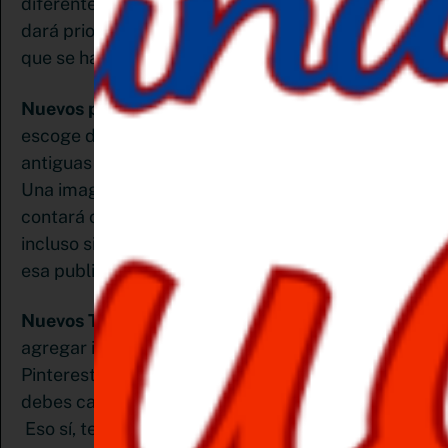
diferentes títulos y descripciones y Pinterest le
dará prioridad a ese nuevo pin sobre el contenido
que se ha compartido anteriormente.
Nuevos pines para blogs antiguos:
Analiza y
escoge de tu blog cuál de tus publicaciones más
antiguas tuvo un buen tráfico. Hazle un pin nuevo.
Una imagen de pin completamente nueva
contará como contenido nuevo en Pinterest
incluso si ya antes habias compartido un enlace a
esa publicación.
Nuevos Títulos y descripciones:
es mejor
agregar imágenes completamente nuevas a
Pinterest como contenido nuevo. Pero también
debes cambiar los títulos y las descripciones.
Eso sí, ten en cuenta que Pinterest es un motor