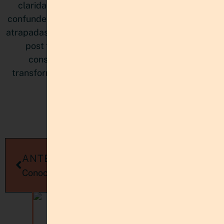
claridad estratégica. Muchas emprendedoras
confunden estar ocupadas con avanzar, y terminan
atrapadas en proyectos que compiten entre sí. Este
post te muestra cómo priorizar de manera
consciente, proteger tu energía mental y
transformar la sensación de atraso en verdadero
progreso.
LEER MÁS »
ANTERIORES
SIGUIENTES
Conoce los Cambios de algoritmo de Pinterest 2020
8 consejos prácticos para vender en Pinterest