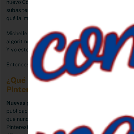
nuevo Comenzarás a ver que el primer pin que
subas tendrá el mayor y mejor impacto. ¿Ves por
qué la importancia de generar contenido fresco?
Michelle Knight de Brandmerry dice que el
algoritmo nos desafía a crear un mejor contenido.
Y yo estoy completamente de acuerdo con ella
Entonces:
¿Qué deberías crear para
Pinterest?
Nuevas publicaciones de blog:
Las nuevas
publicaciones de blog tendrán una nueva URL
que nunca antes se había compartido en
Pinterest. Combínalo con nuevas imagenes y