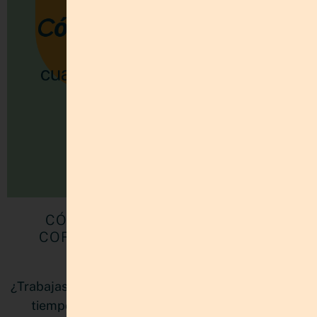
CÓMO PRIORIZAR PROYECTOS
CORRECTAMENTE SIN SENTIRTE
ABRUMADA
¿Trabajas sin parar pero sientes que nunca llegas a
tiempo? No es falta de disciplina, es falta de