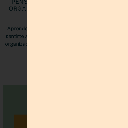
PENSAR NO ES PLANIFICAR: CÓMO
ORGANIZAR MÚLTIPLES PROYECTOS
SIN AGOTARTE
Aprende cómo organizar múltiples proyectos sin
sentirte abrumada. Descubre cómo un sistema de
organización personal mejora tu claridad mental y
tu productividad con estructura.
LEER MÁS »