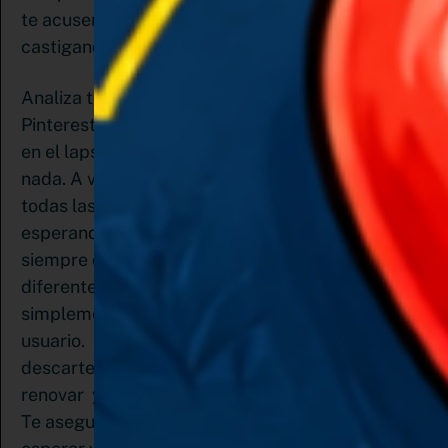
te acusen. No siempre Pinterest te está
castigando.
Analiza tus comportamientos en
Pinterest. Puedes colocar el mismo pin dos veces
en el lapso de dos o tres meses y que no suceda
nada. A veces suponemos que Pinterest es como
todas las demás plataformas y solo está
esperando para repartir sanciones. Recuerda
siempre que existen diferencias entre las
diferentes redes sociales. Yo creo que Pinterest
simplemente no quiere que envíes spam al
usuario. Por ello usa tu sentido común: no
descartes tu contenido ya usado pero recuerda
renovar y refrescar tu feed con contenido nuevo.
Te aseguro que los resultados no se harán