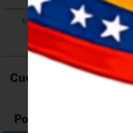
ÚNETE A MI COMUNIDAD EN
REDES
Cuéntame que te ha
parecido
Post Relacionados