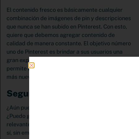
El contenido fresco es básicamente cualquier
combinación de imágenes de pin y descripciones
que nunca se han subido en Pinterest. Con esto,
quiere que debemos agregar contenido de
calidad de manera constante. El objetivo número
uno de Pinterest es brindar a sus usuarios una
gran experiencia y este cambio de algoritmo
permite al usuario interactuar con un contenido
más nuevo y potencialmente más atractivo.
Seguro te estás preguntando:
¿Aún puedo compartir pines más de una vez?
¿Puedo guardar un pin a varios tableros
relevantes o al mismo tablero? Y la respuesta es
sí, sin embargo, a medida en que crees contenido