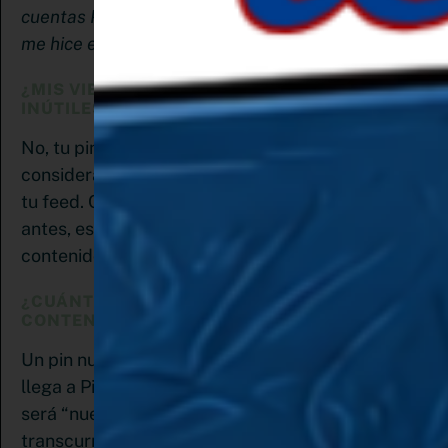
cuentas Pinterest y que honestamente yo también
me hice en su momento:
¿MIS VIEJOS PINES Y CONTENIDO SON
INÚTILES?
No, tu pines viejos no son inútiles, aún pueden ser
considerados contenido relevante y alimentar
tu feed. Compártelos un par de veces al año, pero
antes, estudia en qué época del año ese
contenido puede ser mejor recibido.
¿CUÁNTO TIEMPO PASARÁ HASTA QUE MI
CONTENIDO NUEVO SE VUELVA ANTIGUO?
Un pin nuevo se define como una imagen que
llega a Pinterest por primera vez. Así que siempre
será “nuevo”, es decir: el tiempo que ha
transcurrido no tiene mayor relevancia. ¿Que