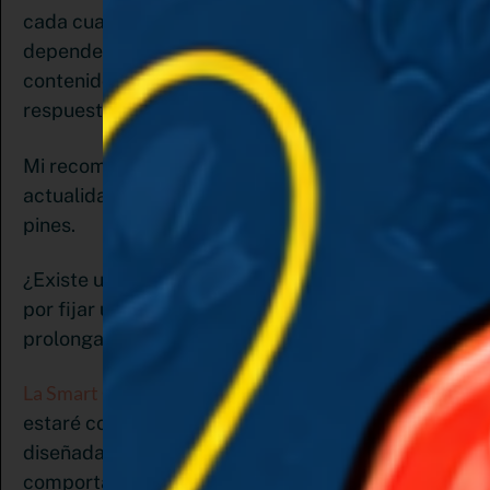
cada cuanto deberás renovar tus publicaciones?
depende de la imagen y el
contenido. Desafortunadamente, no hay una
respuesta concreta a esta interrogante.
Mi recomendación es que tomes en cuenta la
actualidad, la frescura y la relevancia de tus
pines.
¿Existe una penalización por parte de Pinterest
por fijar una segunda o tercera vez con un tiempo
prolongado entre los pines?
La Smart Guide de Tailwind
(Más adelante te
estaré contando de esta herramienta) está
diseñada para ayudarte a evitar
comportamientos que hagan que otros usuarios