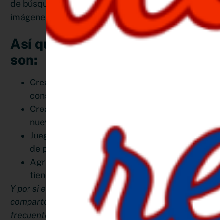
de búsqueda visual, así que le da prioridad a las
imágenes.
Así que mis recomendaciones
son:
Crea publicaciones de blog nuevas y sé
constante.
Crea más imágenes de pin para contenido
nuevo y existente.
Juega con diferentes títulos y descripciones
de pines
Agrega más pines a los productos de tu
tienda online, en el caso de que tengas una.
Y por si estás aún dado vueltas al asunto, te
comparto alguna de las preguntas más
frecuentes realizadas por usuarios a expertos en