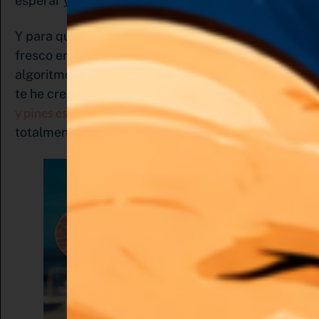
esperar y te llegaran multiplicados
Y para que apliques la estrategia de contenido
fresco en pinterest sumada al último cambio de
algoritmo de variedad de formatos de contenido
plantillas de video pines
te he creado una serie de
y pines estáticos
que puedes descargar
totalmente gratis y las adaptes a tu brand.