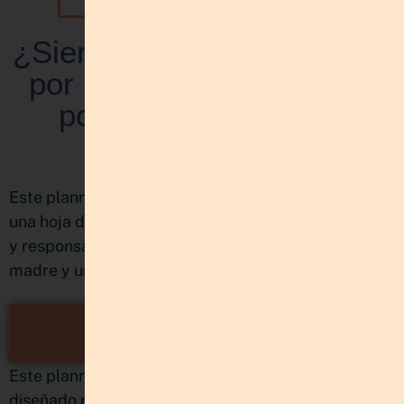
¿Sientes que tienes mucho
por hacer, pero no sabes
por dónde empezar?
CONOCE EL PLANNER
MULTIPROYECTOS:
PLANIFICA Y BRILLA
Este planner nació de mi propia necesidad de tener
una hoja de ruta clara entre tantos proyectos, ideas
y responsabilidades como emprendedora, mujer,
madre y una vida con muchas movidas.
CONOCE EL PLANNER
MULTIPROYECTOS
Este planner no es una agenda, es un sistema
diseñado para poder organizar y planificacar de