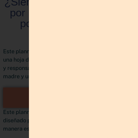
por hacer, pero no sabes
por dónde empezar?
CONOCE EL PLANNER
MULTIPROYECTOS:
PLANIFICA Y BRILLA
Este planner nació de mi propia necesidad de tener
una hoja de ruta clara entre tantos proyectos, ideas
y responsabilidades como emprendedora, mujer,
madre y una vida con muchas movidas.
CONOCE EL PLANNER
MULTIPROYECTOS
Este planner no es una agenda, es un sistema
diseñado para poder organizar y planificacar de
manera estratégica sin matar tu creatividad