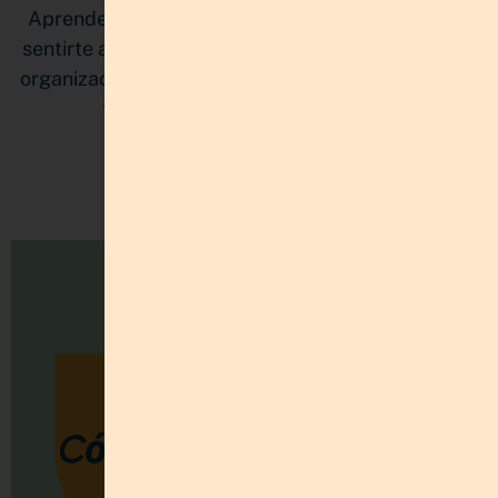
Aprende cómo organizar múltiples proyectos sin
sentirte abrumada. Descubre cómo un sistema de
organización personal mejora tu claridad mental y
tu productividad con estructura.
LEER MÁS »