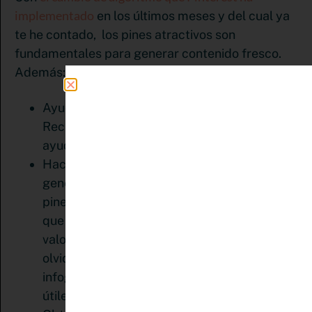
implementado
en los últimos meses y del cual ya
te he contado, los pines atractivos son
fundamentales para generar contenido fresco.
Además:
Ayudan a la construcción de tu marca.
Recuerda que puedes crear plantillas que te
ayuden a diferenciarte del resto.
Hacen crece tu comunidad. Para ello debes
generar contenido de calidad. No se trata de
pinear por pinear. Recuerda que no importa
que tan lindo sea el pin, se compartirá por el
valor que aporte a tu tribu. Así que no
olvides la calidad del contenido. Las
infografías con consejos prácticos son muy
útiles.