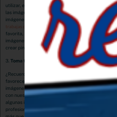
utilizar, eso sí, cuídate tener permiso para usar
las imágenes con autor o utiliza banco de
Si
imágenes gratuitas disponibles en internet.
trabajas desde Canva
, que es mi herramienta
favorita, tienes a tu disposición su banco de
imágenes que puedes utilizar al momento de
crear pines.
3.
Toma tus propias imágenes
¿Recuerda que el algoritmo de Pinterest
favorece el contenido fresco y nuevo? Y las
imágenes de archivo no siempre nos ayudarán
con nuestro contenido, así que tendrás que tomar
algunas imágenes. Si no cuentas con equipo
profesional o experiencia, no te preocupes. Estoy
más que segura que tu teléfono inteligente hará