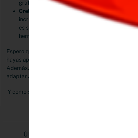
gráficos para crear diseños encantadores.
Crello
es otra herramienta gratuita
increíblemente similar a Canva. (Aunque no
es socio de Pinterest) también es muy buena
herramienta.
Espero que todos estos consejos te sirvan y que
hayas aprendido a crear pines en Pinterest.
set de plantillas
Además, he creado un
que puedes
adaptar a tu marca y estilo. Úsalas.
Y como siempre te digo, nos vemos en Pinterest
ÚNETE A MI COMUNIDAD EN