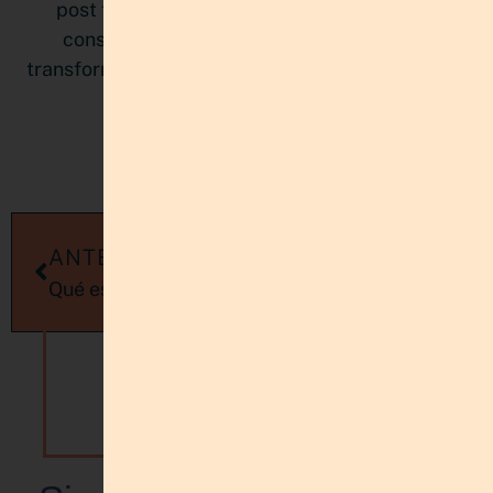
post te muestra cómo priorizar de manera
consciente, proteger tu energía mental y
transformar la sensación de atraso en verdadero
progreso.
LEER MÁS »
ANTERIORES
SIGUIENTES
Qué es Tailwind app para Pinterest: 5 Razones por qué usarla
Cómo potenciar tu podcast con Pinterest: 6 Consejos prácticos
¿Sientes que tienes mucho