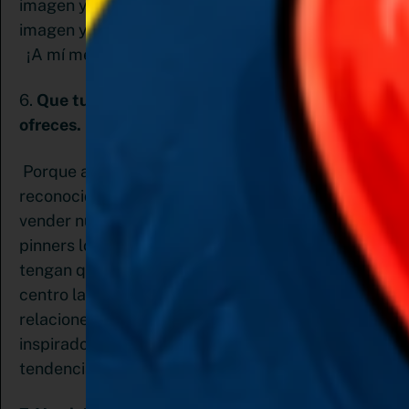
imagen y el título. Además, Pinterest escanea la
imagen y la agrupa con otros pines relacionados.
¡A mí me resulta genial esto!
6.
Que tus pines cuenten quien eres y que
ofreces.
Porque al final del día queremos ser
reconocidas, llevar tráfico a nuestra web y
vender nuestros productos, así que muestra a tus
pinners lo que tienes para ellos. No hagas que
tengan que adivinar de qué va la cosa. Pon en el
centro la imagen de tu producto o que se
relacionen con este. Recuerda usar palabras
inspiradoras y amigables dependiendo de las
tendencias.