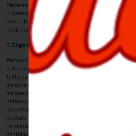
Pinterest contesta al respecto: “Los pines están
organizados en columnas, por lo que los pines
verticales ocupan más espacio y tienden a
destacar más.
2.
Elige imágenes que inspiren
Pinterest se trata de deseos que cumplir,
entonces, ¿no debería ser tu objetivo contar con
tableros llenos de hermosas imágenes? Piensa
siempre en tu cuenta como tu portafolio visual,
así que para crear pines que inspiren a muchos
debes cuidar que todos los aspectos sean
atractivos. Elige cada imagen que utilices con
cuidado. Existen muchísimos sitios web o
herramientas que ponen a tu disposición una gran
cantidad de imágenes hermosas que puedes