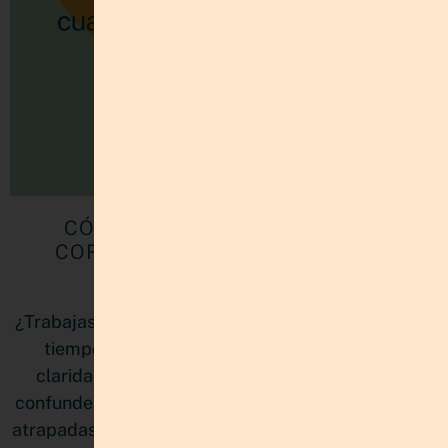
CÓMO PRIORIZAR PROYECTOS
CORRECTAMENTE SIN SENTIRTE
ABRUMADA
¿Trabajas sin parar pero sientes que nunca llegas a
tiempo? No es falta de disciplina, es falta de
claridad estratégica. Muchas emprendedoras
confunden estar ocupadas con avanzar, y terminan
atrapadas en proyectos que compiten entre sí. Este