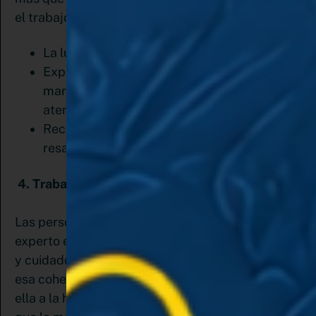
el trabajo más que bien. Solo asegúrate de cuidar
La luz.
Experimenta con el blanco y negro. En el
mar de colores, tus pines llamarán la
atención
Recorta la parte de las fotos que quieras
resaltar.
4. Trabaja tu Branding
Las personas que te siguen te perciben como un
experto en tu nicho, así que debes ser coherente
y cuidadoso con lo que posteas. Y para mantener
esa coherencia está tu identidad de marca y ve a
ella a la hora de crear tu contenido. Ten presente