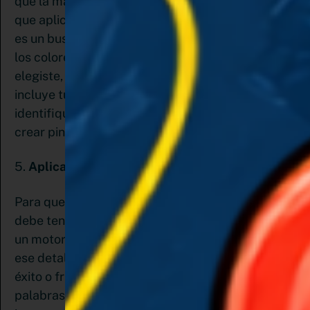
que la marca para Pinterest es diferente a las
que aplicas en las otras redes sociales (recuerda
es un buscador visual) así que experimenta con
los colores, siempre cercanos a la paleta que
elegiste, elige fuentes atractivas pero legibles,
incluye tu logo y marca para que las personas
identifiquen tus pines en su feed. Y asegúrate de
crear pines compatibles con dispositivos móviles
5.
Aplica el SEO
Para que un pin funcione bien, además de bonito
debe tener las palabras claves. Al ser Pinterest
un motor de búsqueda, el SEO se convierte en
ese detalle que marcará la diferencia entre el
éxito o fracaso. Debes optimizarlo agregando
palabras claves en las descripciones, en la