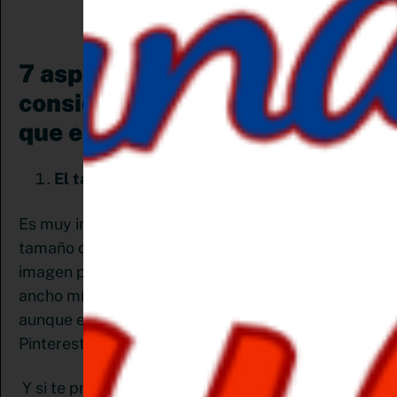
7 aspectos que debes
considerar para crear pines
que enamoren:
El tamaño sí importa
Es muy importante que tengas en cuenta el
tamaño de la imagen. La relación de aspecto de
imagen preferida de Pinterest es 2: 3 o 1: 2.1. El
ancho mínimo de un pin es de 600 píxeles,
aunque el ideal es 1000 x 1500 para los Pines de
Pinterest sin borrosidad y de alta calidad.
Y si te preguntas por qué estas exigencias,