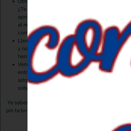
Obtén tracción en el motor de búsqueda.
¿Te conté que Pinterest tiene
aproximadamente 416 millones de visitantes
al mes? ¿Y que es un buscador? Algo así
como Google pero visual.
Lleva tráfico a tu blog de manera orgánica
y no hay mejor aliado para ello que un
hermoso pin
Vende tus productos. Las personas no solo
entran a Pinterest para inspirarse, quieren
adquirir eso que ven. Leíste ya mi artículo
sobre vender en Pinterest ¿Cierto?
Ya sabes la importancia y el aporte que un buen
pin te brinda. Ahora quiero contarte: