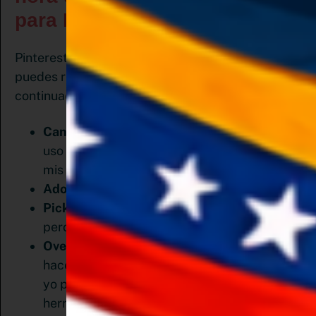
para Pines
propios socios
Pinterest tiene sus
a los que
puedes recurrir a la hora de diseñar los pines. A
continuación te presento algunos:
Canva
Es de mis favoritas, Casi siempre la
uso tanto para mí, como para las cuentas de
mis clientes.
Adobe Spark.
Otra de mis favoritas.
Pick Monkey:
Es una herramienta de pago,
pero vale la pena.
Over:
Esta herramienta es solo en inglés y
hace poco sacaron su versión web, aunque
yo prefiero la app, es otra de mis
herramientas amadas y me encantan sus