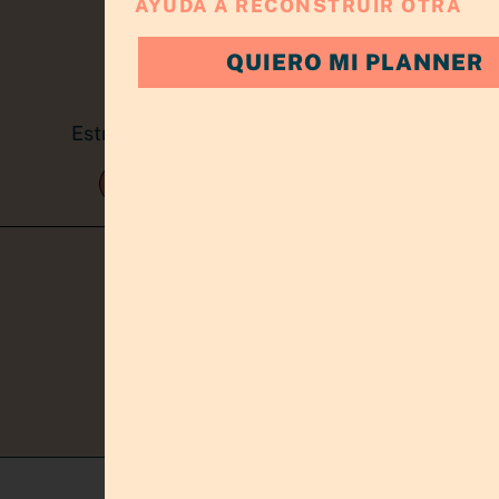
AYUDA A RECONSTRUIR OTRA
QUIERO MI PLANNER
Estrategia, claridad y crecimiento para
emprendedoras
TRABAJA CONMIGO
KIT EMPRENDEDOR
CONÓCEME
BLOG
CONTACTO
AVISO LEGAL
©COPYRIGHT+2026+-+ADA RAMIREZ+
POLITICA DE PRIVACIDAD