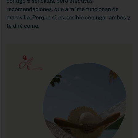
contigo 5 sencillas, pero efectivas
recomendaciones, que a mí me funcionan de
maravilla. Porque sí, es posible conjugar ambos y
te diré como.