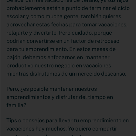
probablemente estén a punto de terminar el ciclo
escolar y como mucha gente, también quieres
aprovechar estas fechas para tomar vacaciones,
relajarte y divertirte. Pero cuidado, porque
podrían convertirse en un factor de retroceso
para tu emprendimiento. En estos meses de
bajón, debemos enfocarnos en mantener
productivo nuestro negocio en vacaciones
mientras disfrutamos de un merecido descanso.
Pero, ¿es posible mantener nuestros
emprendimientos y disfrutar del tiempo en
familia?
Tips o consejos para llevar tu emprendimiento en
vacaciones hay muchos. Yo quiero compartir