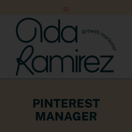
PINTEREST
MANAGER