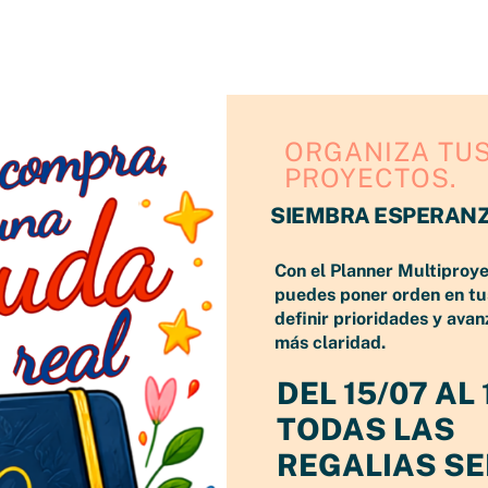
taforma favorita (que espero sea Pinterest) y de repen
ue te encanta. Sabes que lo quieres y estás decidida 
drás comprarlo con tan solo un clic, sin necesidad de 
ORGANIZA TU
PROYECTOS.
SIEMBRA ESPERAN
Con el Planner Multiproy
puedes poner orden en tu
definir prioridades y avan
más claridad.
DEL 15/07 AL 
TODAS LAS
REGALIAS S