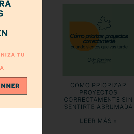
RA
S
EN
NIZA TU
RA
rónico?
CÓMO PRIORIZAR
ANNER
usuarios
PROYECTOS
cular
CORRECTAMENTE SIN
,
SENTIRTE ABRUMADA
LEER MÁS »