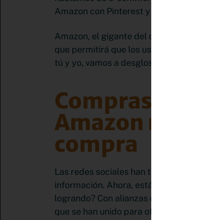
Amazon con Pinterest y TikTok
Amazon, el gigante del comercio electrón
que permitirá que los usuarios de estas p
tú y yo, vamos a desglosar este asunto en
Compras Sociale
Amazon redefin
compra
Las redes sociales han transformado ra
información. Ahora, están redefiniendo 
logrando? Con alianzas estratégicas com
que se han unido para ofrecer experienc