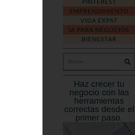
PINTEREST
EST
EMPRENDIMIENTO
VIDA EXPAT
IA PARA NEGOCIOS
Í
BIENESTAR
S
ritos
Haz crecer tu
 de que
negocio con las
tenido en
herramientas
ramos.
correctas desde el
primer paso.
ible que
solo
za de