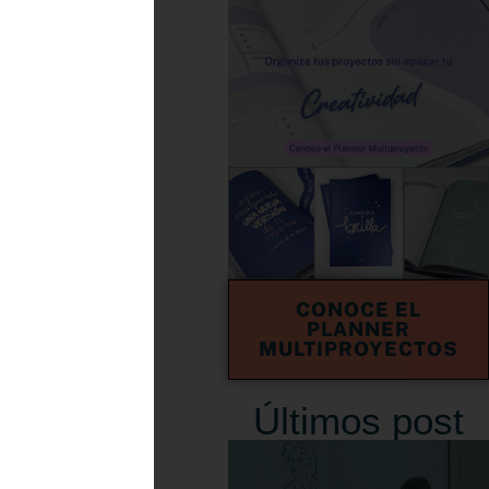
tegia
es. Hoy,
 y
e
CONOCE EL
PLANNER
MULTIPROYECTOS
mimos
Últimos post
kTok,