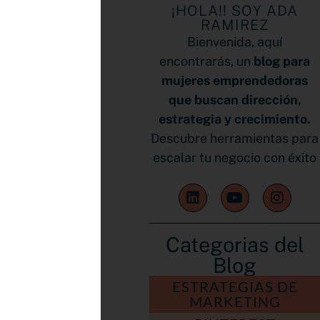
¡HOLA!! SOY ADA
RAMIREZ
Bienvenida, aquí
encontrarás, un
blog para
mujeres emprendedoras
que buscan dirección,
estrategia y crecimiento.
Descubre herramientas para
escalar tu negocio con éxito
Categorias del
Blog
ESTRATEGIAS DE
MARKETING