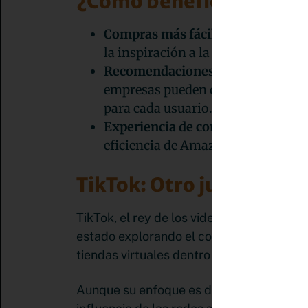
¿Cómo beneficia esta ali
Compras más fáciles:
La integraci
la inspiración a la compra con sol
Recomendaciones personalizadas
empresas pueden ofrecer recomend
para cada usuario.
Experiencia de compra más visual
eficiencia de Amazon para crear u
TikTok: Otro jugador en 
TikTok, el rey de los videos cortos, tam
estado explorando el comercio electróni
tiendas virtuales dentro de la aplicación
Aunque su enfoque es diferente al de Pi