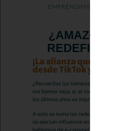
EMPRENDIMIENTO
ESTRAT
,
¿AMAZON Y P
REDEFINEN L
¡La alianza que te perm
desde TikTok y Pinteres
¿Recuerdas los tiempos cuando si quería
me llames vieja, sí, el comercio online h
los últimos años es impresionante y ha
A esto se suma las redes sociales, que i
no ejerzan influencia en la forma en que
hablamos de e-commerce, sino de compas s