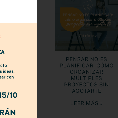
te te
a
salir de
S
ZA
PENSAR NO ES
PLANIFICAR: CÓMO
ecto
s ideas,
ORGANIZAR
zar con
MÚLTIPLES
PROYECTOS SIN
AGOTARTE
15/10
LEER MÁS »
ERÁN