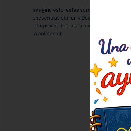
Imagina esto: estás scrolleando en tu pla
encuentras con un video de un producto q
comprarlo. Con esta nueva integración, po
la aplicación.