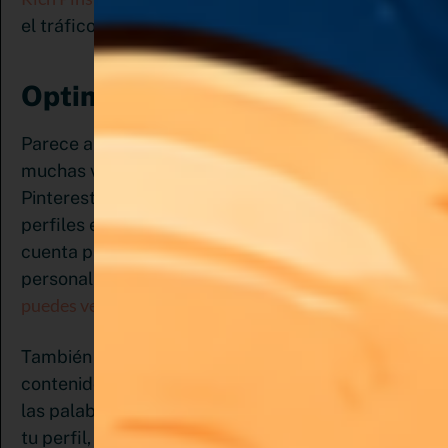
el tráfico a nuestra web.
Optimiza tu perfil:
Parece algo obvio, pero es fundamental y
muchas veces se pasa por alto. Recuerda que
Pinterest tiene especial preferencia por los
perfiles empresariales, así que debes abrir una
cuenta para empresa. Y si ya tienes un perfil
aquí
personal, pasarlo a empresarial es sencillo,
puedes ver como.
También es importante que cuides el valor de tu
contenido, la calidad de las imágenes, el uso de
las palabras claves en tu nombre, descripción de
tu perfil, nombre y descripción de tus tableros y