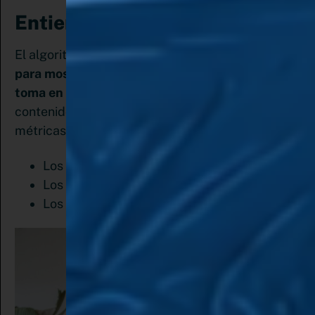
Entiende el feed:
El algoritmo de Pinterest es muy inteligente y
para mostrar los pines destacados de un tema
toma en cuenta su calidad,
es decir, los
contenidos mejores rankeados a partir de 3
métricas:
Los más Guardados
Los mejor relacionados
Los que generan mayor interés