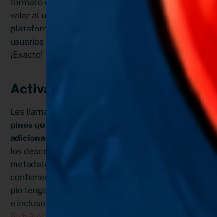
formato es ideal para compartir información de
valor al usuario y al ser de los favoritos de la
plataforma, ¿qué crees que ocurrirá cuando los
usuarios estén buscando contenido relacionado?
¡Exacto! Serán los primeros en mostrarse.
Activa los pines enriquecidos:
Les llamamos pines enriquecidos a aquellos
pines que nos permiten ofrecer información
adicional sobre la imagen publicada
. Pinterest
los describe como pines que contienen
metadatos. En otras palabras, son aquellos que
contienen una codificación interna y hace que tu
pin tenga mayores oportunidades de ser visibles
Qué son los
e incluso viralizarse. En mi artículo
Rich Pins
te explico como nos ayudan a aumentar