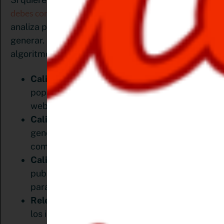
debes conocer el algoritmo
y los criterios que
analiza para decidir que resultados de búsqueda
generar. Los principales factores que analiza el
algoritmo de Pinterest son:
Calidad del dominio:
Monitorea la
popularidad de los pines que viene de tu
web.
Calidad del pin:
Registra las acciones que
genera tu pin (hacer clic, guardar, descargar,
compartir, o comentar)
Calidad del perfil:
determina si estás
publicando contenido relevante y atractiva
para tu audiencia.
Relevancia de contenidos:
y si satisfacen
los intereses de tu audiencia, las búsquedas