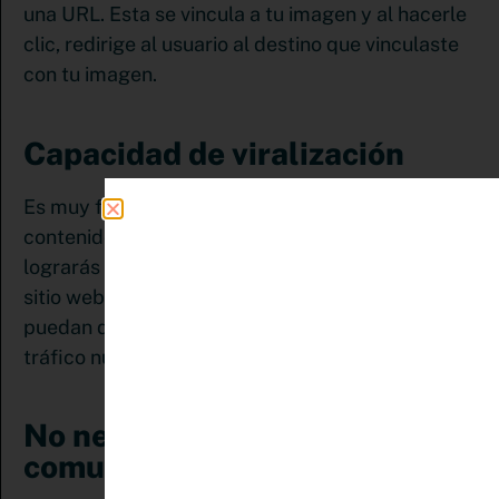
una URL. Esta se vincula a tu imagen y al hacerle
clic, redirige al usuario al destino que vinculaste
con tu imagen.
Capacidad de viralización
Es muy fácil lograr que los usuarios guarden tus
contenidos en sus tableros. Como resultado,
lograrás que tu pin —previamente enlazado a tu
sitio web— se vuelva viral y más personas
puedan darle clic obteniendo con esta acción
tráfico nuevo.
No necesitas tener una gran
comunidad