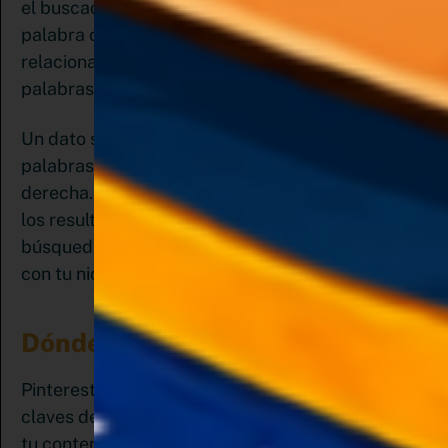
el buscador de tu cuenta Pinterest y escribir tu
palabra clave, generará una lista de palabras
relacionadas y de allí puedes crear tu lista de
palabras clave.
Un dato superimportante a tener en cuenta, las
palabras con mayor relevancia van de izquierda a
derecha. También, si te desplazas hacia abajo en
los resultados, encontrarás más términos de
búsqueda que puedes usar si están relacionados
con tu nicho.
Dónde Usar las palabras Claves
Pinterest es un buscador visual y las palabras
claves deben estar siempre presentes para que
tu contenido sea detectado por el algoritmo y