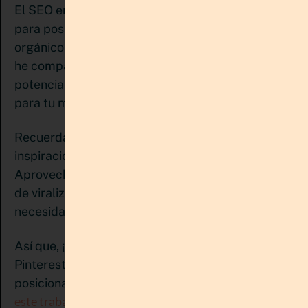
El SEO en Pinterest es una estrategia esencial
para posicionar tu marca y aumentar el tráfico
orgánico a tu sitio web. Al seguir los pasos que te
he compartido en este post, tendrás todo el
potencial de esta plataforma visual trabajando
para tu marca.
Recuerda que Pinterest no solo es una fuente de
inspiración, sino también un motor de búsqueda.
Aprovecha su algoritmo amigable y su capacidad
de viralización para llevar visitas a tu web sin
necesidad de un gran presupuesto.
Así que, ¡manos a la obra! Optimiza tu cuenta de
Pinterest y observa cómo mejora tu
delegar todo
posicionamiento en línea. Y si quieres
este trabajo, ponlo en manos profesionales
que