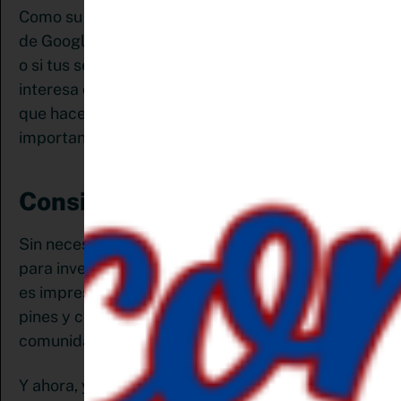
Como su algoritmo funciona de manera similar al
de Google, no importa si tu pin es de los primeros
o si tus seguidores están interactuando con él, le
interesa que esté relacionado con la búsqueda
que hacen los usuarios. Por eso es muy
importante el uso de las palabras claves
Consigue tráfico gratis
Sin necesidad de contar con un gran presupuesto
para invertir una campaña de social media. Eso sí,
es imprescindible optimizar perfectamente tus
pines y compartir contenido de valor para tu
comunidad.
Y ahora, ya tienes claro el porqué, pero