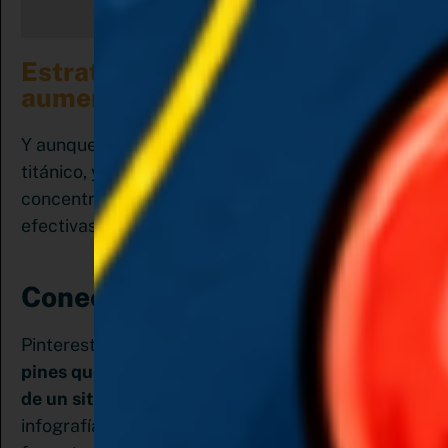
Estrategia SEO para optimizar y
aumentar el tráfico de tu web.
Y aunque puedas pensar que el trabajo es
titánico, yo te invito inicialmente a que te
concentres en 4 estrategias, básicas, pero
efectivas para trabajar el SEO en Pinterest
Conecta tu web:
Pinterest tiene especial preferencia por aquellos
pines que están creados a partir del contenido
de un sitio web
. Si tienes un blog, diseña
infografías para acompañar tu contenido. Este