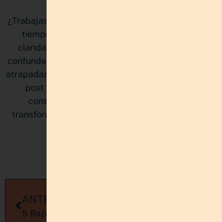
¿Trabajas sin parar pero sientes que nunca llegas a
tiempo? No es falta de disciplina, es falta de
claridad estratégica. Muchas emprendedoras
confunden estar ocupadas con avanzar, y terminan
atrapadas en proyectos que compiten entre sí. Este
post te muestra cómo priorizar de manera
consciente, proteger tu energía mental y
transformar la sensación de atraso en verdadero
progreso.
LEER MÁS »
ANTERIORES
SIGUIENTES
5 Razones para usar el Pinterest Marketing para tu negocio
Los Rich Pins de Pinterest: Qué son y para que sirven.