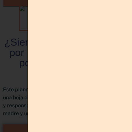
¿Sientes que tienes mucho
por hacer, pero no sabes
por dónde empezar?
CONOCE EL PLANNER
MULTIPROYECTOS:
PLANIFICA Y BRILLA
Este planner nació de mi propia necesidad de tener
una hoja de ruta clara entre tantos proyectos, ideas
y responsabilidades como emprendedora, mujer,
madre y una vida con muchas movidas.
CONOCE EL PLANNER