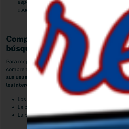
específicas y el historial de búsqueda de los
usuarios.
Comprende los métodos de
búsqueda:
Para mejorar el SEO en Pinterest, debes primero
comprender los diferentes
métodos que utilizan
sus usuarios para encontrar el contenido que
les interesa
. Tu contenido es descubierto desde:
Los contenidos de los usuarios que siguen
La página de inicio
La barra de búsqueda