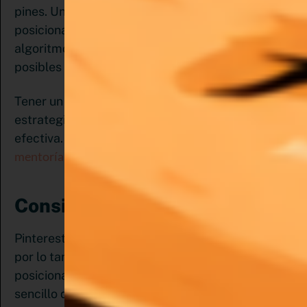
pines. Un perfil optimizado te ayudará en el
posicionamiento de tu contenido y ayudará al
algoritmo a saber qué mostrarle a tu audiencia o
posibles clientes.
Tener un perfil optimizado es la base para que tu
estrategia en Pinterest pueda llegar a ser
Agenda aquí tu
efectiva. ¿Necesitas ayuda?
mentoría estratégica
y trabajemos en tu perfil.
Consigue las Palabras claves:
Pinterest es un buscador, similar al de Google,
por lo tanto, requiere de palabras claves para
posicionar un contenido. Lo bueno es que es
sencillo que es conseguirlas. Solo con ingresar en