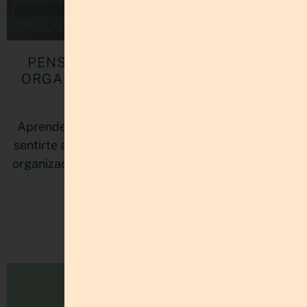
PENSAR NO ES PLANIFICAR: CÓMO
ORGANIZAR MÚLTIPLES PROYECTOS
SIN AGOTARTE
Aprende cómo organizar múltiples proyectos sin
sentirte abrumada. Descubre cómo un sistema de
organización personal mejora tu claridad mental y
tu productividad con estructura.
LEER MÁS »