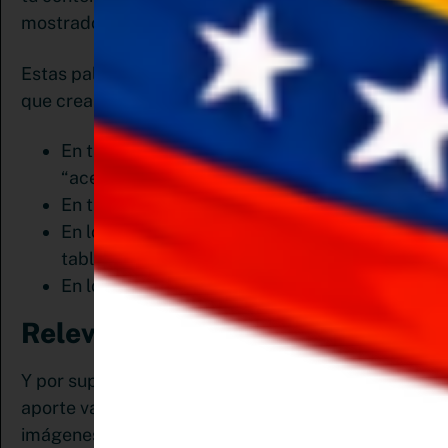
mostrado a los usuarios.
Estas palabras clave deben estar presente desde
que creas tu post
En tu Bío. Tanto en el nombre como en el
“acerca de”.
En tu nombre de usuario.
En los títulos y descripciones de tus
tableros.
En los títulos y descripciones de tus Pines.
Relevancia del contenido
Y por supuesto no olvides pinear contenido que
aporte valor y hacerlo con constancia. Utiliza
imágenes de calidad que se relacionen con tu