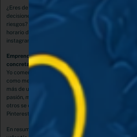
¿Eres de las que enfrentas las situaciones, tomas
decisiones o por el contrario te asustan los
riesgos? Emprender no se trata de dejar el
horario de 8 a 5, es mucho más que postear en
instagram o hacer cuantos lives o vídeos.
Emprender significa trabajar con enfoque para
concretar metas y aprender constantemente
.
Yo comencé como Community Manager, luego
como mentora de madres expat. Probé y fracasé
más de una vez hasta encontrar mi verdadera
pasión, mi amor por Pinterest y por ayudar a
otros se conjugaron en una sola profesión:
Pinterest Strategy Manager.
En resumen,
el espíritu emprendedor requiere