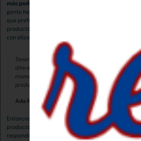
más podría ofrecer
. Sabes que, aunque hay más
gente haciendo lo mismo que tú, habrá clientes
que preferirán trabajar contigo, ya sea por tu
producto o servicio, la forma como te comunicas
con ellos y cualquier otra razón.
Tener claras tus cualidades y tu punto de
diferenciación te será de gran ayuda al
momento de comunicar tu marca y crear tus
productos o servicios
Ada Ramírez
Tuit
Entonces, ¿Cómo puedes determinar si tu
producto o servicio está listo? Lo sabrás si
responden satisfactoriamente a las siguientes