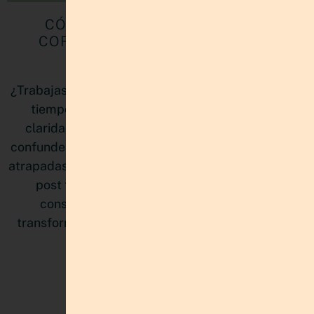
CÓMO PRIORIZAR PROYECTOS
CORRECTAMENTE SIN SENTIRTE
ABRUMADA
¿Trabajas sin parar pero sientes que nunca llegas a
tiempo? No es falta de disciplina, es falta de
claridad estratégica. Muchas emprendedoras
confunden estar ocupadas con avanzar, y terminan
atrapadas en proyectos que compiten entre sí. Este
post te muestra cómo priorizar de manera
consciente, proteger tu energía mental y
transformar la sensación de atraso en verdadero
progreso.
LEER MÁS »