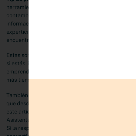
herramientas que tienes. Afortunadamente
contamos con muchas plataformas que ofrecen
información y contenido en todas las áreas de
experticia y para todos los nichos y se
encuentran al alcance de un clic
Estas son las 7 señales que te pueden confirmar
si estás lista para comenzar con tu
emprendimiento o si por el contrario, necesitas
más tiempo y trabajo antes de dar el gran salto.
También te comparto algunas recomendaciones
que desde mi propia experiencia . Y luego de leer
este artículo ¿Estás lista para emprender como
Asistente Virtual Pinterest o Pinterest Manager?
Si la respuesta es sí,
he creado esta Guía para