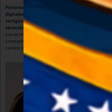
Pinterest al igual que todas las plataformas
digitales, es tan cambiante y va a un ritmo tan
vertiginoso que es imprescindible que el
aprendizaje continuo no sea negociable.
Por
eso es importante tener la disposición al estudio
constante. Así que si te gusta estudiar vas en el
camino correcto.