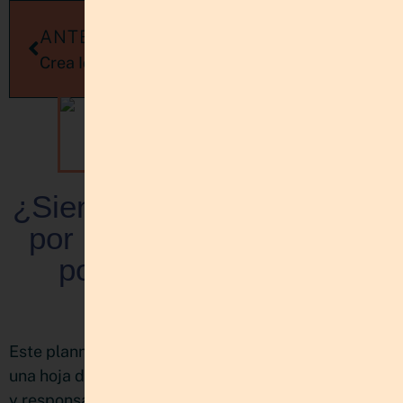
ANTERIORES
SIGUIENTES
Crea Idea Pins de Pinterest y llega más lejos
Cómo ganar dinero trabajando desde casa
¿Sientes que tienes mucho
por hacer, pero no sabes
por dónde empezar?
CONOCE EL PLANNER
MULTIPROYECTOS:
PLANIFICA Y BRILLA
Este planner nació de mi propia necesidad de tener
una hoja de ruta clara entre tantos proyectos, ideas
y responsabilidades como emprendedora, mujer,