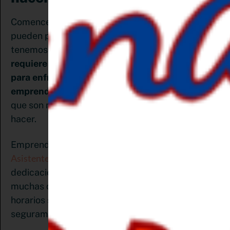
Comencemos por decir algunas verdades que
pueden parecer un poco incómodas: No todos
tenemos madera de emprendedores.
Se
requiere una buena dosis de pasión y entrega
para enfrentar todos los retos que implica
emprender,
por eso, debes ser consciente de
que son muchos los sacrificios que tendrás que
hacer.
Pinterest Manager o
Emprender un negocio como
Asistente virtual Pinterest
requiere tiempo y
dedicación y es mejor que tengas presente que
muchas cosas en tu vida pueden cambiar, los
horarios se modificarán y los fines de semana
seguramente no volverán a ser lo que eran antes.