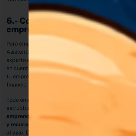
6.- Conoces las bases de
emprender un negocio
Para emprender como Pinterest Manager o
Asistente virtual de Pinterest no solo debes ser
experto en la plataforma. También debes tener
en cuenta otros aspectos antes de arrancar con
tu emprendimiento, sobre todo en materia legal y
financiera.
Todo emprendimiento necesita un soporte, una
estructura, bases leales que lo soporten.
Al
emprender invertimos mucho tiempo, esfuerzo
y recursos, por ello es importante no dejar nada
al azar.
Debes conocer las bases de todo