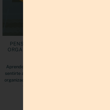
PENSAR NO ES PLANIFICAR: CÓMO
ORGANIZAR MÚLTIPLES PROYECTOS
SIN AGOTARTE
Aprende cómo organizar múltiples proyectos sin
sentirte abrumada. Descubre cómo un sistema de
organización personal mejora tu claridad mental y
tu productividad con estructura.
LEER MÁS »