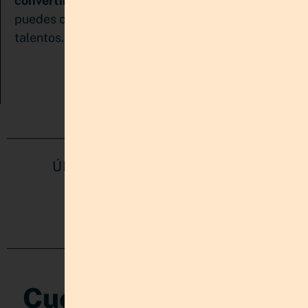
convertirte en Pinterest Manager
con la que
puedes comenzar a ganar dinero con tus
Descárgala, es gratis.
talentos.
ÚNETE A MI COMUNIDAD EN
REDES
Cuéntame que te ha