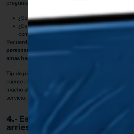
preguntas:
¿Soluciona algún problema?
¿Es tu producto lo suficientemente bueno
como para que las personas paguen por él?
Recuerda que
un buen negocio solo existe si las
personas están dispuestas a pagar por lo que tú
amas hacer.
Tip de pinemprendedora:
Debes definir bien a tu
cliente ideal y sus necesidades. Te ayudará
mucho al momento de crear tu producto o
servicio.
4.- Estas dispuesta a
arriesgarte e ir más allá