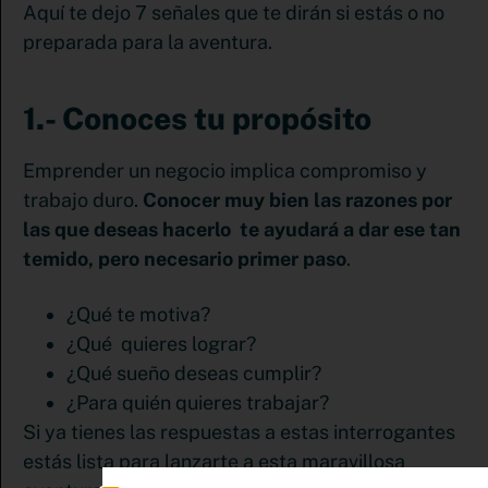
Aquí te dejo 7 señales que te dirán si estás o no
preparada para la aventura.
1.- Conoces tu propósito
Emprender un negocio implica compromiso y
trabajo duro.
Conocer muy bien las razones por
las que deseas hacerlo te ayudará a dar ese tan
temido, pero necesario primer paso
.
¿Qué te motiva?
¿Qué quieres lograr?
¿Qué sueño deseas cumplir?
¿Para quién quieres trabajar?
Si ya tienes las respuestas a estas interrogantes
estás lista para lanzarte a esta maravillosa