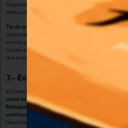
emprendimiento para que este sea rentable y por
ende sustentable en el tiempo.
Tip de pinemprendedora:
Yo sé lo que es
emprender desde cero y cometer muchos
el Pin Club
errores por eso en
tienes algunas
clases que te ayudarán a tener las bases para
que puedas emprender tu negocio
.
7.- Estás dispuesta a aprender
El conocimiento no pesa y
si decides emprender
como Asistente virtual Pinterest o Pinterest
Manager debes estar dispuesta a aprender
continuamente.
Incluso, habrá momentos en que
necesitarás desaprender para reaprender.