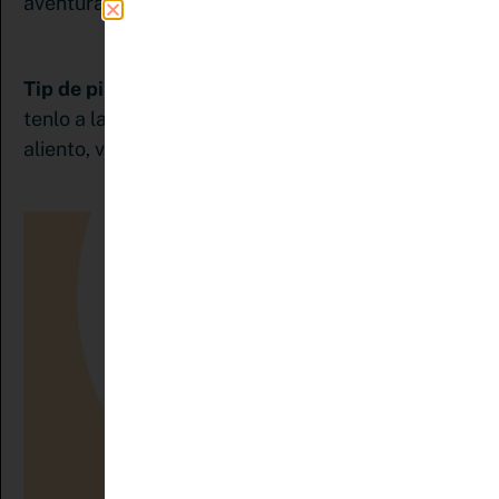
aventura.
Tip de pinemprendedora:
Escribe tu por qué y
tenlo a la vista. Más adelante, cuando necesites
aliento, vas a necesitar recordarlo