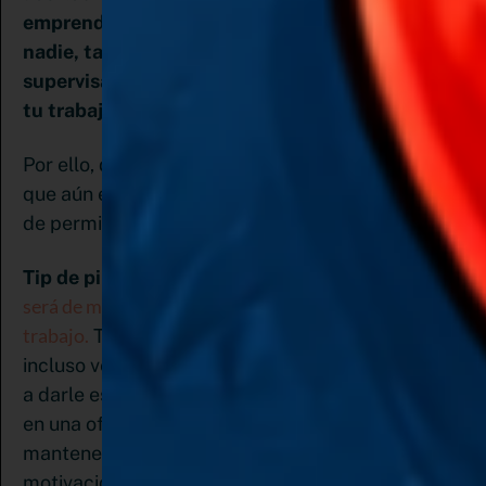
emprender no tendrás que rendirle cuentas a
nadie, también es cierto que nadie estará
supervisando o empujándome para que hagas
tu trabajo
.
Por ello, debes tener empuje e iniciativa. Saber
que aún en los días donde tu motivación se vaya
de permiso, tú tendrás que seguir trabajando.
Crear buenos hábitos
Tip de pinemprendedora:
será de mucha ayuda a la hora de organizar el
trabajo.
Tener un espacio de trabajo definido e
incluso vestirse para empezar la jornada ayudará
a darle ese carácter de formalidad que tendrías
en una oficina y psicológicamente te ayudan a
mantener el compromiso, el enfoque y la
motivación