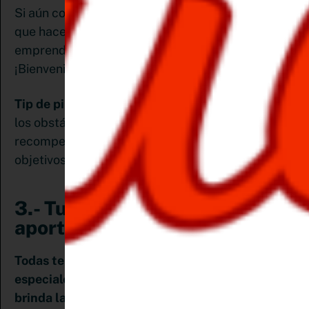
Si aún consciente de los sacrificios que tendrás
que hacer, decides trabajar en tu
emprendimiento, entonces solo puedo decirte:
¡Bienvenida!
Tip de pinemprendedora
: Así como tienes claro
los obstáculos, ten presente la meta y las
recompensas que obtendrás si trabajas por tus
objetivos.
3.- Tus productos o servicios
aportan soluciones
Todas tenemos esa cualidad única que nos hace
especiales y es esa particularidad la que nos
brinda la oportunidad de aportar lo que nadie