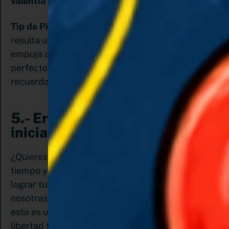
valentía y arrojo. Si lo tienes, es tu momento
.
Tip de Pinemprendedora:
Hay una frase que me
resulta una verdadera patada en el trasero y me
empuja a dar el primer paso: “mejor hecho que
perfecto” Así que ten tu mente abierta y
recuerda que la única constante es el cambio
5.- Eres una persona con
iniciativa
¿Quieres trabajar por tu cuenta, ser dueña de tu
tiempo y que tu esfuerzo esté canalizado en
lograr tus objetivos? Es lo que la mayoría de
nosotras, las emprendedoras, soñamos. Pero
esta es una moneda de dos caras, porque la
libertad tiene un precio.
Si bien es cierto que al