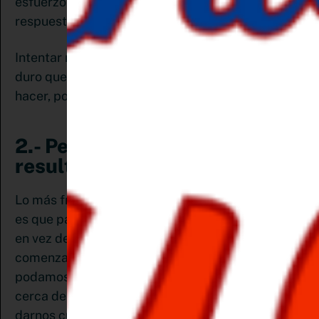
esfuerzo. Es la razón por la que automatiza las
respuestas ante determinadas situaciones.
Intentar romper con esta inercia es un trabajo
duro que nuestro cerebro no está dispuesto a
hacer, por eso cuesta cambiar hábitos.
2.- Pequeños cambios logran
resultados extraordinarios
Lo más frustrante de plantearse cambiar hábitos
es que parece una tarea titánica, ¿verdad? Pero si
en vez de plantearnos hacer un cambio radical,
comenzamos con pequeñas acciones que
podamos sostener en el tiempo, estaremos más
cerca de conseguir nuestros objetivos y casi sin
darnos cuenta.