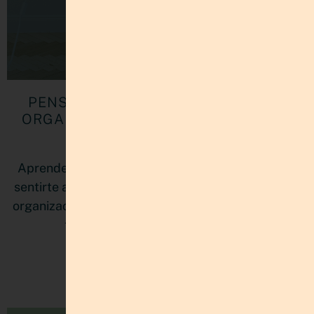
PENSAR NO ES PLANIFICAR: CÓMO
ORGANIZAR MÚLTIPLES PROYECTOS
SIN AGOTARTE
Aprende cómo organizar múltiples proyectos sin
sentirte abrumada. Descubre cómo un sistema de
organización personal mejora tu claridad mental y
tu productividad con estructura.
LEER MÁS »