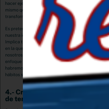
hacer ejercicio o ser una persona sana? No es lo
mismo querer leer x cantidad de libros que
transformarnos en lectores, ¿cierto?
Es pretender mucho tal vez, porque hacer que
nuestra identidad evolucione es más profundo.
Implica transformar nuestras creencias, la forma
en la que vemos al mundo y lo que percibimos de
nosotros mismos. Pero si logramos cambiar el
enfoque y asumir este tipo de transformación,
habremos remontado la meseta y cambiar
hábitos será más sencillo.
4.- Crea un sistema en lugar
de tener metas