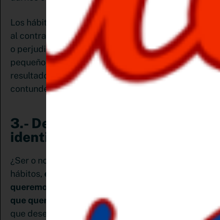
Los hábitos no pasan por nosotros sin impactar,
al contrario, se acumulan y pueden beneficiarnos
o perjudicarnos según sea el caso. Un cambio
pequeño y repetido muchas veces puede lograr
resultados que marquen una diferencia
contundente en nuestras vidas.
3.- Define y fortalece tu
identidad
¿Ser o no ser? Cuando queremos cambiar
hábitos,
es más importante definir lo que
queremos ser en lugar de concentrarnos en lo
que queremos lograr.
Por ejemplo, una persona
que desea mejorar su condición física quiere