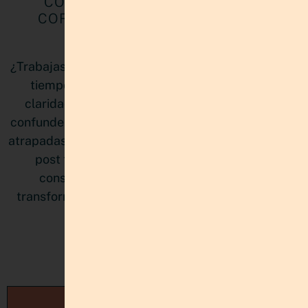
CÓMO PRIORIZAR PROYECTOS
CORRECTAMENTE SIN SENTIRTE
ABRUMADA
¿Trabajas sin parar pero sientes que nunca llegas a
tiempo? No es falta de disciplina, es falta de
claridad estratégica. Muchas emprendedoras
confunden estar ocupadas con avanzar, y terminan
atrapadas en proyectos que compiten entre sí. Este
post te muestra cómo priorizar de manera
consciente, proteger tu energía mental y
transformar la sensación de atraso en verdadero
progreso.
LEER MÁS »