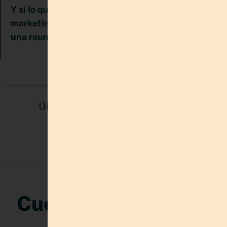
Y si lo que buscas es delegar la estrategia de
marketing de tu negocio o de Pinterest, agenda
cuéntame cómo puedo ayudarte
una reunión y
ÚNETE A MI COMUNIDAD EN
REDES
Cuéntame que te ha
parecido