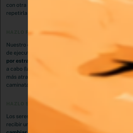
con otra que nos guste hacer para que sea fácil
repetirla hasta que se convierta en un hábito.
HAZLO FÁCIL
Nuestro cerebro siempre elegirá la manera fácil
de ejecutar una acción. Por eso es mejor
optar
por estrategias simples
pero que podamos llevar
a cabo (la ley del mínimo esfuerzo) Siempre será
más atractivo plantearse por ejemplo una
caminata de 10 minutos a correr una hora.
HAZLO SATISFACTORIO
Los seres humanos sentimos satisfacción al
recibir una recompensa o evitar un castigo.
Para
cambiar hábitos debemos sentir satisfacción
y