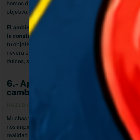
hemos determinado para conseguir cualquier
objetivo.
El ambiente influye de manera contundente en
la construcción de nuevos hábitos
. Piensa que si
tu objetivo es comer más sano por ejemplo y tu
nevera está llena de comidas procesadas y
dulces, será casi imposible que lo consigas.
6.- Aplica las 4 Leyes para
cambiar hábitos
HAZLO OBVIO
Muchas veces no es falta de motivación lo que
nos impide alcanzar los propósitos, sino que en
realidad es falta de claridad lo que nos sabotea el