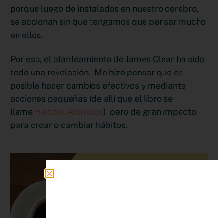
porque luego de instalados en nuestro cerebro,
se accionan sin que tengamos que pensar mucho
en ellos.
Por eso, el planteamiento de James Clear ha sido
todo una revelación. Me hizo pensar que es
posible hacer cambios efectivos y mediante
acciones pequeñas (de allí que el libro se
Hábitos Atómicos
llame
) pero de gran impacto
para crear o cambiar hábitos.