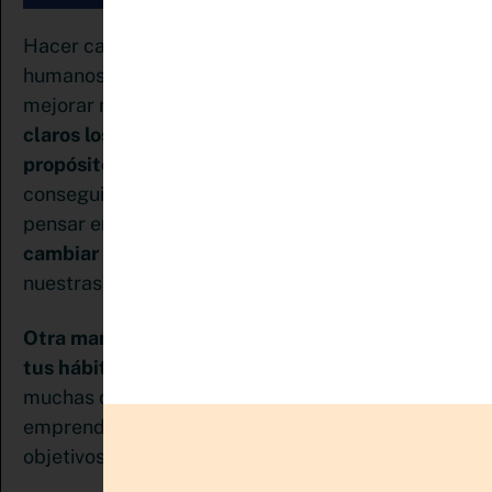
Hacer cambios es inevitable porque como seres
humanos siempre estamos en la búsqueda de
mejorar nuestra vida. Y
es importante tener
claros los objetivos y sobre todo tener
propósitos de año nuevo
porque nos emociona
conseguir mejores resultados. Pero antes de
pensar en ellos,
te propongo que pensemos en
cambiar hábitos.
Es la mejor manera de lograr
nuestras metas.
Otra manera de crecer, además de trabajar en
inscribirte en el Pin Club
tus hábitos, es
tienes
muchas clases sobre marketing y
emprendimiento que te ayudarán a lograr esos
objetivos que necesitas alcanzar.