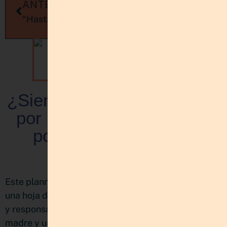
ANTERIORES
SIGUIENTES
“Hasta que la plata nos separe” y sus tips para vender más
¿Quieres lograr tus metas de año nuevo? Crea un vision board
¿Sientes que tienes mucho
por hacer, pero no sabes
por dónde empezar?
CONOCE EL PLANNER
MULTIPROYECTOS:
PLANIFICA Y BRILLA
Este planner nació de mi propia necesidad de tener
una hoja de ruta clara entre tantos proyectos, ideas
y responsabilidades como emprendedora, mujer,
madre y una vida con muchas movidas.