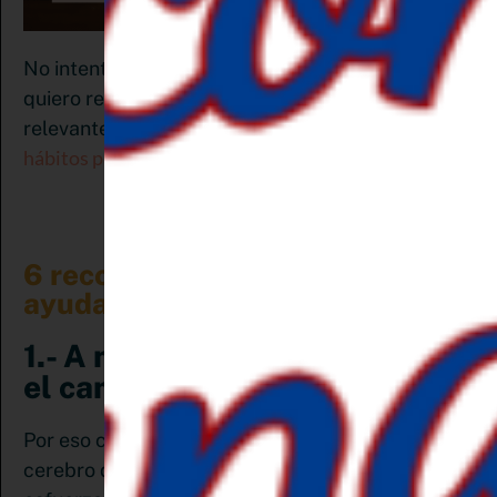
No intento darte un resumen de este libro, pero sí
quiero rescatar 6 ideas que para mi son las más
cambiar
relevantes y que pueden ayudarnos a
hábitos para alcanzar los propósitos de año nuevo.
6 recomendaciones que nos
ayudarán a cambiar hábitos
1.- A nuestro cerebro le gusta
el camino fácil:
Por eso crea hábitos, es la manera que tiene el
cerebro de resolver un problema con el mínimo