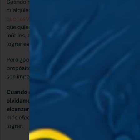
Cuando nos planteamos hacer una mejora en
lo primero
cualquier aspecto de nuestras vidas
que nos viene a la cabeza es establecer los objetivos
que quiero alcanzar y no es que las metas sean
inútiles, al contrario, nos sirven de guía para
lograr esos cambios.
Pero ¿por qué te he propuesto no hacer
propósitos de año nuevo esta vez si los objetivos
son importantes?
Cuando solo nos enfocamos en las metas
olvidamos el proceso que debemos diseñar para
alcanzarlas
. Por eso, crear un sistema, es mucho
más efectivo que sólo definir lo que queremos
lograr.