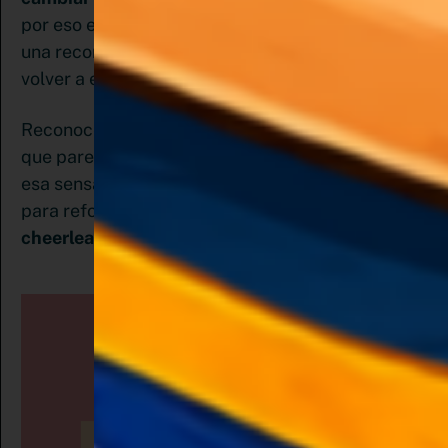
por eso es importante asociar cada acción con
una recompensa para provocar el deseo de
volver a ejecutarla.
Reconocer y celebrar cada logro, por pequeño
que parezca es una excelente forma de generar
esa sensación de satisfacción que necesitamos
para reforzar un hábito así que
sé tu mejor
cheerleader y anímate a ti misma
.