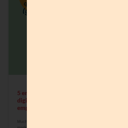
5 errores comunes de marketing
digital que frenan a las
emprendedoras
Muchísimas emprendedoras cometen errores de
marketing digital sin darse cuenta: publicar sin