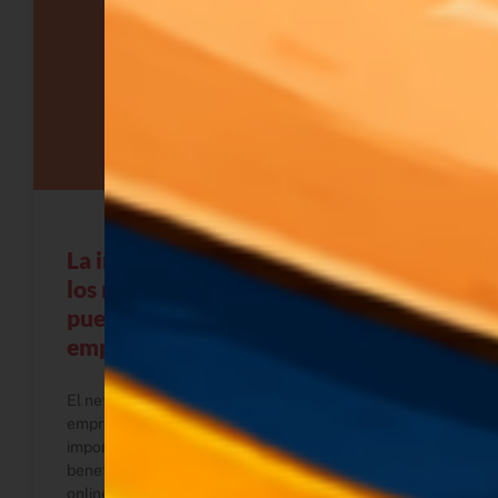
La importancia del networking en
los negocios: cómo una comunidad
puede transformar tu
emprendimiento
El networking es clave para crecer como
emprendedora. En este artículo aprenderás la
importancia del networking en los negocios, los
beneficios de combinar encuentros presenciales y
online, y cómo pertenecer a una comunidad puede