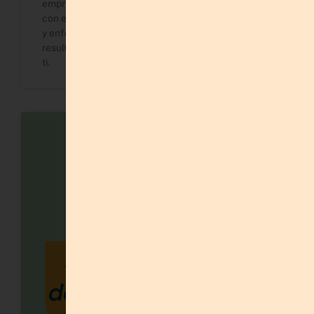
emprendedoras al cerrar el año, y cómo evitarlos
con estrategias prácticas, herramientas adaptadas
y enfoque claro. Si quieres terminar diciembre con
resultados reales y sin agotarte, este post es para
ti.