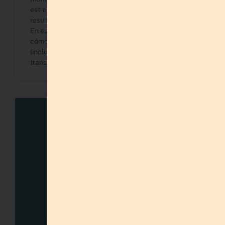
estrategia, hablarle a todo el mundo, no medir
resultados, copiar sin adaptar y olvidar las finanzas.
En este artículo descubrirás cómo reconocerlos,
cómo evitarlos y qué herramientas puedes usar
(incluyendo IA y plantillas prácticas) para
transformar tu negocio en 2025.