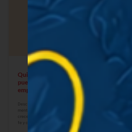
Quién es Ada Ramírez y cómo
puedo ayudarte a crecer como
emprendedora
Descubre quién es Ada Ramírez, su historia como
mentora de negocios y cómo puede ayudarte a
crecer como emprendedora expat con estrategia,
fe y claridad.