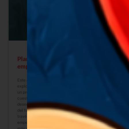
Plan de vida consciente: cómo
empezar de nuevo con intención
Este artículo, en colaboración con Canva, se
explora cómo construir un plan de vida consciente,
un proceso íntimo y honesto que invita a pausar,
cuestionar creencias heredadas y conectar con los
deseos propios. No se trata de diseñar cada detalle
del futuro, sino de encontrar claridad y dirección a
través de las preguntas correctas. Una guía para
empezar de nuevo con intención y crear una vida
más alineada contigo misma.