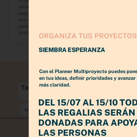
En este post te acompaño a revisar tu primer
semestre con amor y claridad. A través de
preguntas clave, ejercicios prácticos y una carta
muy especial, descubrirás qué lograste, qué
puedes soltar y cómo reenfocar tus metas para lo
que queda del 2025.
ORGANIZA TUS PROYECTOS
Next »
« Previous
SIEMBRA ESPERANZA
Con el Planner Multiproyecto puedes pon
en tus ideas, definir prioridades y avanzar
más claridad.
DEL 15/07 AL 15/10 TO
LAS REGALIAS SERÁN
DONADAS PARA APOY
LAS PERSONAS