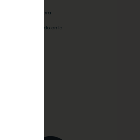
r
monetizar tus
y talentos
de manera
, olvidarte de la
financiera, trabajando en lo
na.