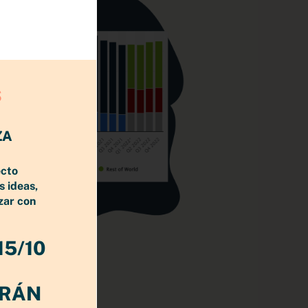
S
ZA
ecto
s ideas,
zar con
15/10
ATISTA.COM >>>
ERÁN