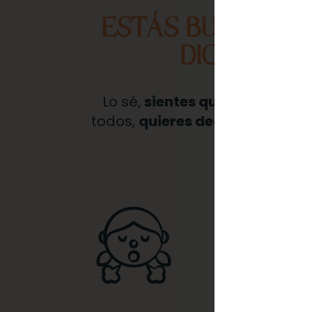
ESTÁS BUSCANDO
DIGITAL O 
Lo sé,
sientes que es momento
todos,
quieres dedicar tu tiem
y vaya en c