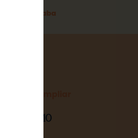
ención se acaba
oportunidad
negocio o ampliar
os?
MATE COMO
R