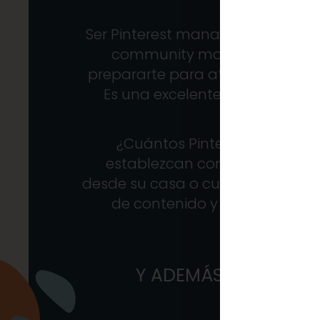
Ser Pinterest manager te abre un
community managers tradicio
prepararte para atender las ne
Es una excelente opción para 
¿Cuántos Pinterest managers
establezcan como expertos en 
desde su casa o cualquier otro l
de contenido y disfruta de u
tamb
Y ADEMÁS, GANAS D
A