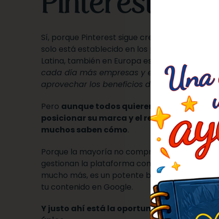
Pinterest?
Sí, porque Pinterest sigue creciendo de maner
solo está establecido en los países anglosajo
Latina, también en Europa está fortaleciendo 
cada día más empresas y emprendedores q
aprovechar los beneficios de esta plataform
Pero
aunque todos quieren conseguir tráfi
posicionar su marca y el resto de beneficio
muchos saben cómo
.
Porque la mayoría no comprende la naturaleza
gestionan la plataforma como cualquier red soc
mucho más, es un potente buscador visual ca
tu contenido en Google.
Y justo ahí está la oportunidad para tener