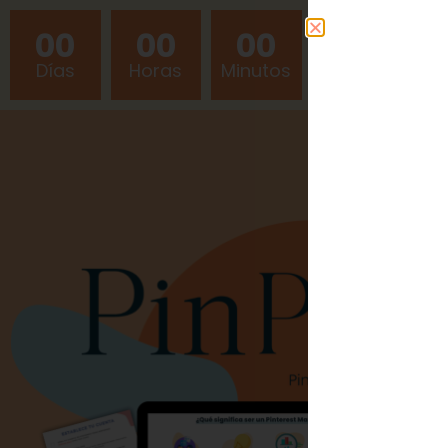
00
00
00
Días
Horas
Minutos