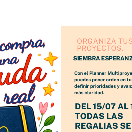
a sostenida. Ya no
nes y de América
su presencia y
ORGANIZA TU
uieren
PROYECTOS.
a.
SIEMBRA ESPERAN
co orgánico,
s de Pinterest, no
Con el Planner Multiproy
puedes poner orden en tu
definir prioridades y avan
 de Pinterest y
más claridad.
ial. Pinterest es
DEL 15/07 AL 
paz de posicionar
FUENTE ST
TODAS LAS
REGALIAS S
 un negocio