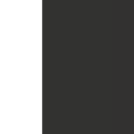
GOCIO
mismo que
ea rentable