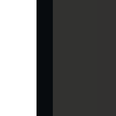
ciarte de los
ompleto y
as actuales.
g digital.
s que se
er trabaja
 programación
 sino que
 MÁS