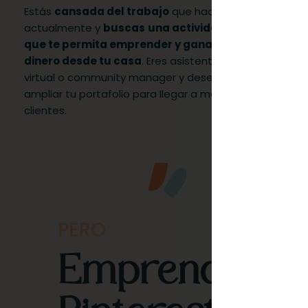
Estás
cansada del trabajo
que haces
Anh
actualmente y
buscas
una actividad
per
que te permita emprender y ganar
pro
dinero desde tu casa
. Eres asistente
rea
virtual o community manager y deseas
ten
ampliar tu portafolio para llegar a más
ord
clientes.
PERO
Emprender c